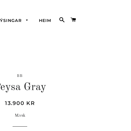
LEITA
KARFA
LÝSINGAR
HEIM
BB
eysa Gray
Hefðbundið
Söluverð
13.900 KR
verð
M.vsk