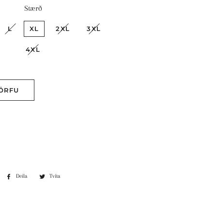
Stærð
L
XL
2XL
3XL
4XL
Kaupa strax
KÖRFU
Deila
Deila
Tvíta
Tvíta
á
á
Facebook
Twitter