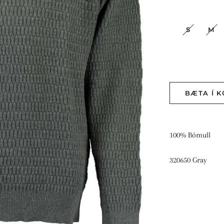
S
M
BÆTA Í 
100% Bómull
320650 Gray