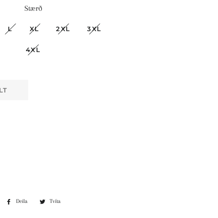
Stærð
L
XL
2XL
3XL
4XL
Kaupa strax
LT
Deila
Deila
Tvíta
Tvíta
á
á