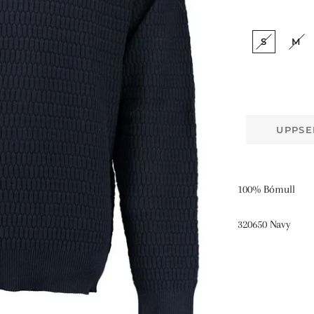
S
M
UPPSE
100% Bómull
320650 Navy