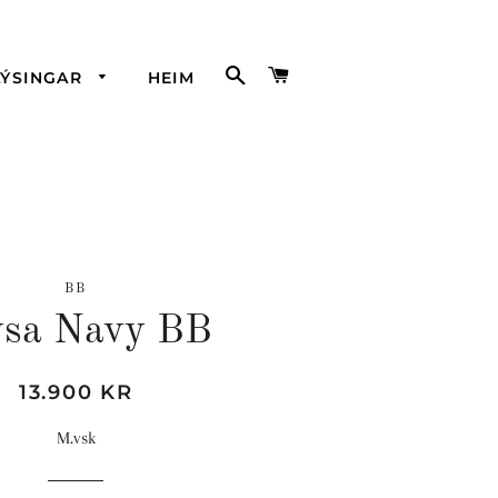
LEITA
KARFA
LÝSINGAR
HEIM
BB
ysa Navy BB
Hefðbundið
Söluverð
13.900 KR
verð
M.vsk