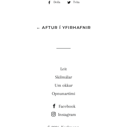
Deila
Deila
Tvíta
Tvíta
á
á
Facebook
Twitter
← AFTUR Í YFIRHAFNIR
Leit
Skilmálar
Um okkur
Opnunartími
Facebook
Instagram