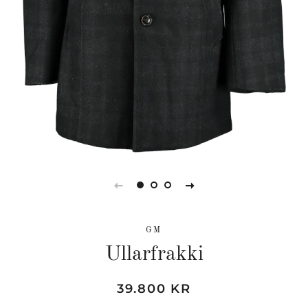
GM
Ullarfrakki
Hefðbundið
Söluverð
39.800 KR
verð