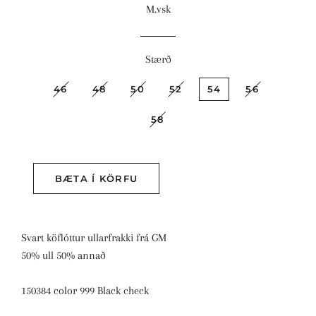
M.vsk
Stærð
46
48
50
52
54
56
58
Kaupa strax
BÆTA Í KÖRFU
Svart köflóttur ullarfrakki frá GM
50% ull 50% annað
150384 color 999 Black check