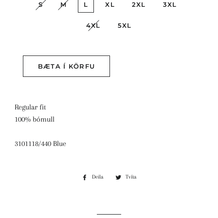
S
M
L
XL
2XL
3XL
4XL
5XL
Kaupa strax
BÆTA Í KÖRFU
Regular fit
100% bómull
3101118/440 Blue
Deila
Deila
Tvíta
Tvíta
á
á
Facebook
Twitter