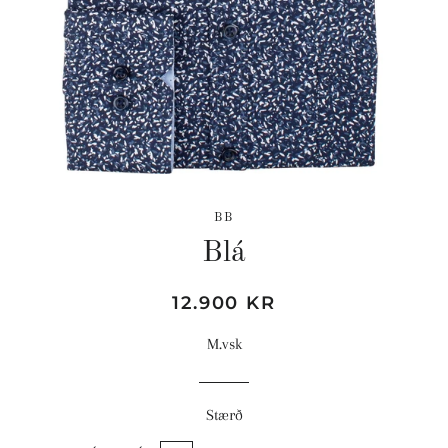
BB
Blá
Hefðbundið
Söluverð
12.900 KR
verð
M.vsk
Stærð